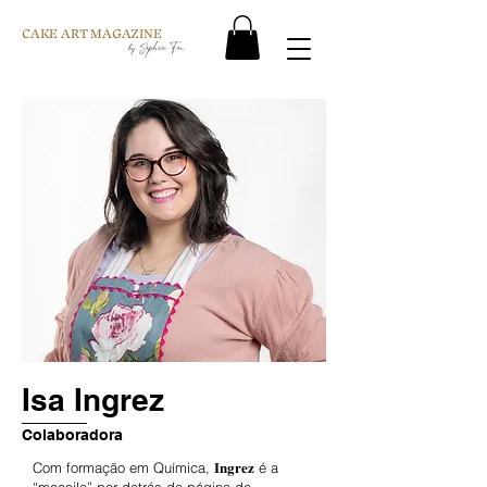
CAKE ART MAGAZINE
Isa Ingrez
Colaboradora
Com formação em Química, 𝐈𝐧𝐠𝐫𝐞𝐳 é a
“moçoila” por detrás da página de