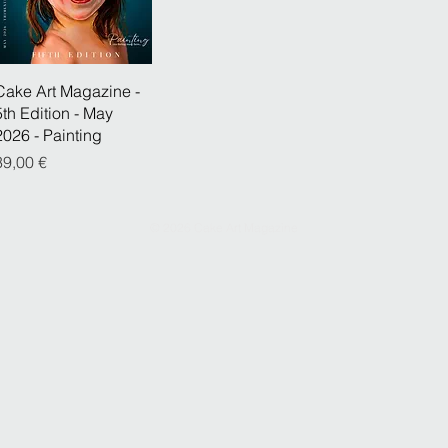
Cake Art Magazine -
5th Edition - May
2026 - Painting
Preço
39,00 €
© 2026 Cake Art Magazine